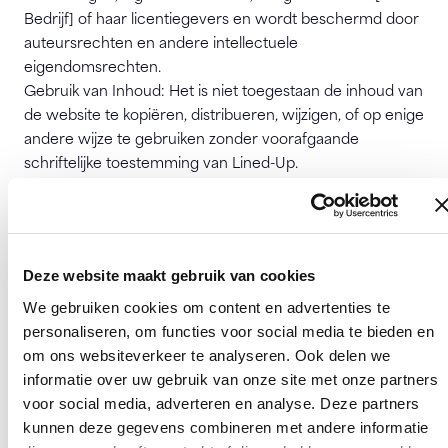
Bedrijf] of haar licentiegevers en wordt beschermd door
auteursrechten en andere intellectuele
eigendomsrechten.
Gebruik van Inhoud: Het is niet toegestaan de inhoud van
de website te kopiëren, distribueren, wijzigen, of op enige
andere wijze te gebruiken zonder voorafgaande
schriftelijke toestemming van Lined-Up.
6. Registratie en Accounts
Accountcreatie: Om bepaalde diensten te gebruiken, kan
Deze website maakt gebruik van cookies
het nodig zijn een account aan te maken. U stemt ermee
in om volledige en accurate informatie te verstrekken
We gebruiken cookies om content en advertenties te
tijdens de registratie.
personaliseren, om functies voor social media te bieden en
Beveiliging: U bent verantwoordelijk voor de
om ons websiteverkeer te analyseren. Ook delen we
vertrouwelijkheid van uw accountgegevens en
informatie over uw gebruik van onze site met onze partners
wachtwoord. Linde-Up is niet aansprakelijk voor enig
voor social media, adverteren en analyse. Deze partners
verlies of schade voortvloeiend uit ongeautoriseerd
kunnen deze gegevens combineren met andere informatie