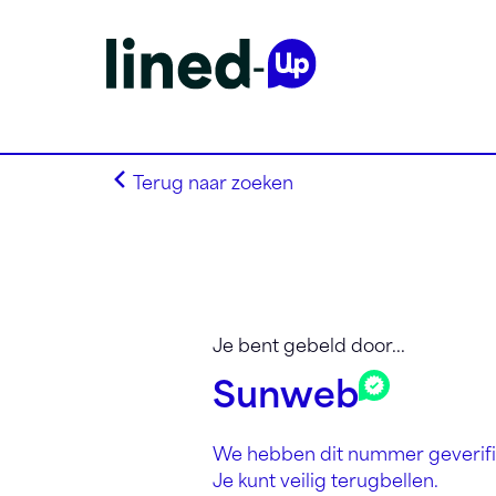
Terug naar zoeken
Homepagina
Zoek op alfabet
Je bent gebeld door...
Zoek op netnummer
Sunweb
Lined-Up Business
Tarieven
We hebben dit nummer geverifi
Stel je vragen
Je kunt veilig terugbellen.