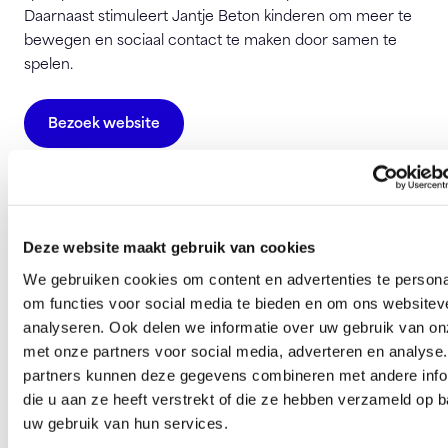
Daarnaast stimuleert Jantje Beton kinderen om meer te
bewegen en sociaal contact te maken door samen te
spelen.
Bezoek website
Jantje Beton
Arthur van Schendelstraat 550
3511 MH Utrecht
Deze website maakt gebruik van cookies
info@jantjebeton.nl
We gebruiken cookies om content en advertenties te persona
om functies voor social media te bieden en om ons websitev
analyseren. Ook delen we informatie over uw gebruik van on
Deze pagina is 255 keer bezocht.
met onze partners voor social media, adverteren en analyse
partners kunnen deze gegevens combineren met andere info
die u aan ze heeft verstrekt of die ze hebben verzameld op 
uw gebruik van hun services.