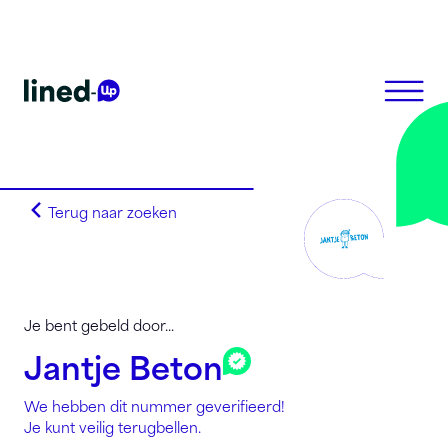
Terug naar zoeken
Homepagina
Zoek op alfabet
Zoek op netnummer
Lined-Up Business
Je bent gebeld door...
Tarieven
Jantje Beton
Stel je vragen
We hebben dit nummer geverifieerd!
Registreren
Je kunt veilig terugbellen.