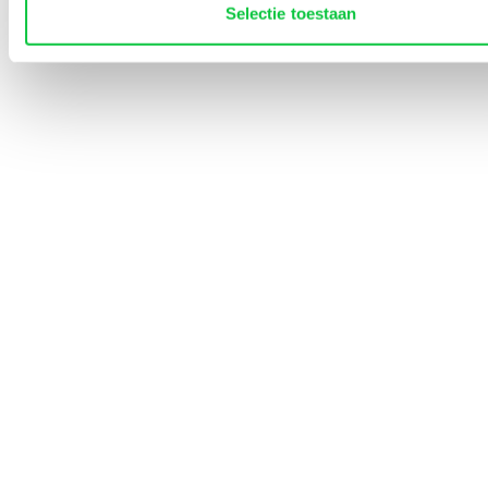
Lined-Up Business
Selectie toestaan
Tarieven
Over ons
Contact
0252 745 080
info@identity-marketing.nl