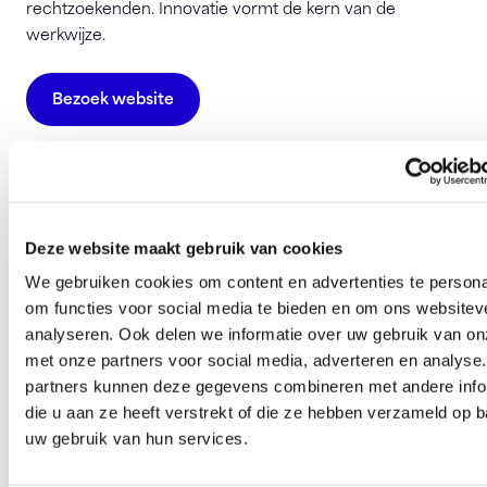
rechtzoekenden. Innovatie vormt de kern van de
werkwijze.
Bezoek website
Omnius
Papendorpseweg 95
3528 BJ Utrecht
Deze website maakt gebruik van cookies
info@omnius.nl
We gebruiken cookies om content en advertenties te persona
om functies voor social media te bieden en om ons websitev
analyseren. Ook delen we informatie over uw gebruik van on
Deze pagina is 499 keer bezocht.
met onze partners voor social media, adverteren en analyse
partners kunnen deze gegevens combineren met andere info
die u aan ze heeft verstrekt of die ze hebben verzameld op 
uw gebruik van hun services.
Ben je zo geholpen?