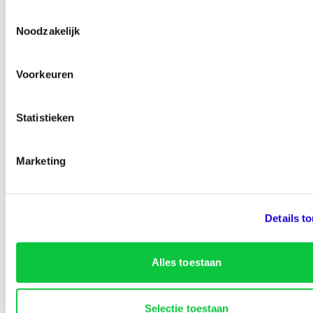
Toestemmingsselectie
Noodzakelijk
87% van de bezoekers vinden deze pagina nuttig
Voorkeuren
Statistieken
Marketing
Onderdeel van
Identity
Details t
Marketing
Snel naar
Alles toestaan
Lined-Up Business
Selectie toestaan