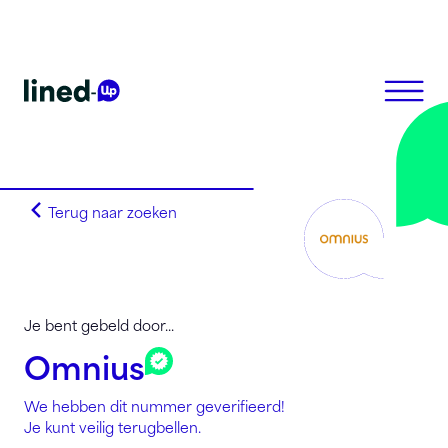
Terug naar zoeken
Homepagina
Zoek op alfabet
Zoek op netnummer
Lined-Up Business
Je bent gebeld door...
Tarieven
Omnius
Stel je vragen
We hebben dit nummer geverifieerd!
Registreren
Je kunt veilig terugbellen.