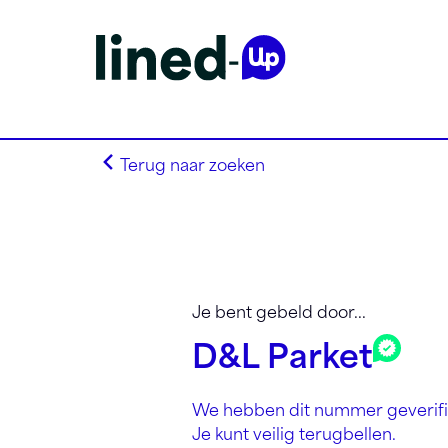
Terug naar zoeken
Homepagina
Zoek op alfabet
Je bent gebeld door...
Zoek op netnummer
D&L Parket
Lined-Up Business
Tarieven
We hebben dit nummer geverifi
Stel je vragen
Je kunt veilig terugbellen.