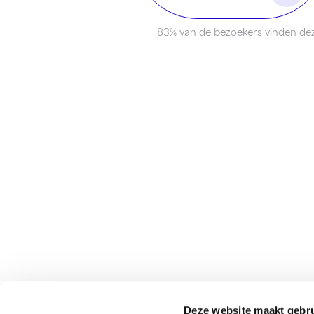
83% van de bezoekers vinden dez
Onderdeel van
Identity Marketing
Deze website maakt gebru