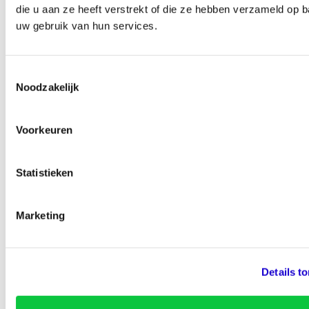
die u aan ze heeft verstrekt of die ze hebben verzameld op 
uw gebruik van hun services.
Toestemmingsselectie
Ben je zo geholpen?
Noodzakelijk
Voorkeuren
95% van de bezoekers vinden deze pagina nuttig
Statistieken
Marketing
Details t
Onderdeel van
Identity