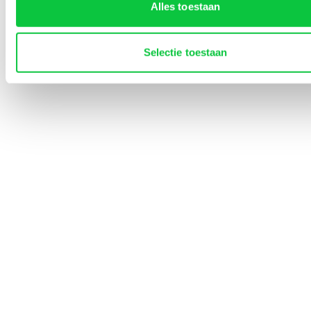
Alles toestaan
Marketing
Snel naar
Selectie toestaan
Lined-Up Business
Tarieven
Over ons
Contact
0252 745 080