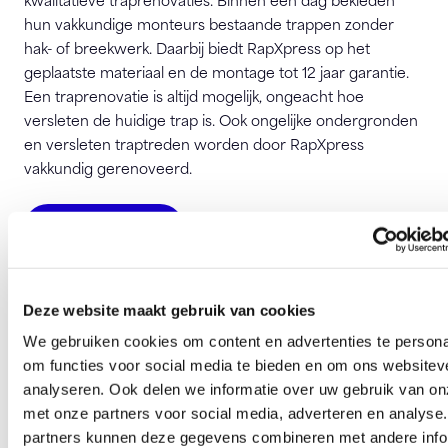
hun vakkundige monteurs bestaande trappen zonder
hak- of breekwerk. Daarbij biedt RapXpress op het
geplaatste materiaal en de montage tot 12 jaar garantie.
Een traprenovatie is altijd mogelijk, ongeacht hoe
versleten de huidige trap is. Ook ongelijke ondergronden
en versleten traptreden worden door RapXpress
vakkundig gerenoveerd.
Bezoek website
TrapXpress Traprenovatie
Bohemenstraat 25
Deze website maakt gebruik van cookies
8028 SB Zwolle
We gebruiken cookies om content en advertenties te persona
om functies voor social media te bieden en om ons websitev
info@trapxpress.nl
analyseren. Ook delen we informatie over uw gebruik van on
met onze partners voor social media, adverteren en analyse
partners kunnen deze gegevens combineren met andere info
Deze pagina is 483 keer bezocht.