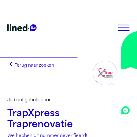
Terug naar zoeken
Homepagina
Zoek op alfabet
Zoek op netnummer
Lined-Up Business
Je bent gebeld door...
Tarieven
TrapXpress
Stel je vragen
Traprenovatie
Registreren
We hebben dit nummer geverifieerd!