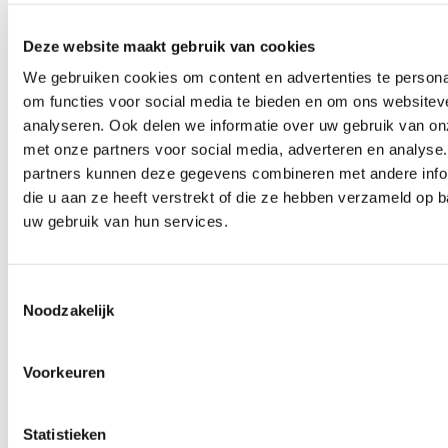
uitvoering. Daarbij bieden ze een vrijblijvende offerte aan
en geven ze 15 jaar garantie op hun werk, wat hun
Deze website maakt gebruik van cookies
toewijding aan kwaliteit en klanttevredenheid
onderstreept.
We gebruiken cookies om content en advertenties te persona
om functies voor social media te bieden en om ons websitev
analyseren. Ook delen we informatie over uw gebruik van on
Bezoek website
met onze partners voor social media, adverteren en analyse
partners kunnen deze gegevens combineren met andere info
Karakter Traprenovaties
die u aan ze heeft verstrekt of die ze hebben verzameld op 
Wethouder den Oudenstraat 4
uw gebruik van hun services.
5706 ST Helmond
Toestemmingsselectie
Deze pagina is 505 keer bezocht.
Noodzakelijk
Voorkeuren
Ben je zo geholpen?
Statistieken