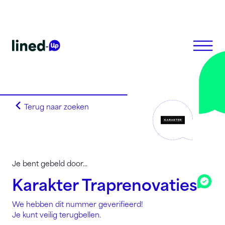
Terug naar zoeken
Homepagina
Zoek op alfabet
Zoek op netnummer
Lined-Up Business
Je bent gebeld door...
Tarieven
Karakter Traprenovaties
Stel je vragen
We hebben dit nummer geverifieerd!
Registreren
Je kunt veilig terugbellen.