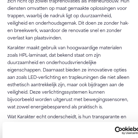
zich richt op zowel traprenovaties als interieurbouw. Hun
diensten omvatten op maat gemaakte oplossingen voor
trappen, waarbij de nadruk ligt op duurzaamheid,
veiligheid en onderhoudsgemak. Dit doen ze zonder hak-
en breekwerk, waardoor de renovatie snel en zonder
overlast kan plaatsvinden.
Karakter maakt gebruik van hoogwaardige materialen
zoals HPL-laminaat, dat bekend staat om zijn
duurzaamheid en onderhoudsvriendelijke
eigenschappen. Daarnaast bieden ze innovatieve opties
aan zoals LED-verlichting en trapleuningen die niet alleen
esthetisch aantrekkelijk zijn, maar ook bijdragen aan de
veiligheid. Deze verlichtingssystemen kunnen
bijvoorbeeld worden uitgerust met bewegingssensoren,
wat zowel energiebesparend als praktisch is.
Wat Karakter echt onderscheidt, is hun transparante en
klantgerichte aanpak. Ze begeleiden je door het gehele
renovatieproces, van advies op locatie tot en met de