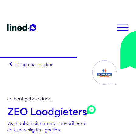
Terug naar zoeken
Homepagina
Zoek op alfabet
Zoek op netnummer
Lined-Up Business
Je bent gebeld door...
Tarieven
ZEO Loodgieters
Stel je vragen
We hebben dit nummer geverifieerd!
Registreren
Je kunt veilig terugbellen.