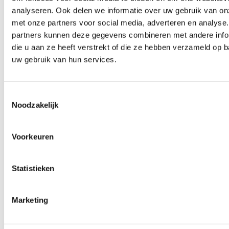
2521 AD Den Haag
analyseren. Ook delen we informatie over uw gebruik van on
met onze partners voor social media, adverteren en analyse
info@zeoloodgieters.nl
partners kunnen deze gegevens combineren met andere info
die u aan ze heeft verstrekt of die ze hebben verzameld op 
uw gebruik van hun services.
Deze pagina is 390 keer bezocht.
Toestemmingsselectie
Noodzakelijk
Ben je zo geholpen?
Voorkeuren
Statistieken
87% van de bezoekers vinden deze pagina nuttig
Marketing