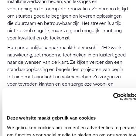
installatiewerkzaamheden, van lekkages en
verstoppingen tot complete renovaties. Ze nemen de tijd
om situaties goed te begrijpen en leveren oplossingen
die duurzaam en betrouwbaar zijn. Het streven is altijd:
niet zo snel mogelijk, maar zo goed mogelijk – met oog
voor kwaliteit en de toekomst.
Hun persoonlijke aanpak maakt het verschil. ZEO werkt
nauwkeurig, zet moderne technieken in en luistert goed
naar de wensen van de klant. Ze kijken verder dan een
standaardoplossing en begeleiden projecten van begin
tot eind met aandacht en vakmanschap. Zo zorgen ze
voor tevreden klanten en een zorgeloze woon- en
werkomgeving.
Bezoek website
Deze website maakt gebruik van cookies
ZEO Loodgieters
We gebruiken cookies om content en advertenties te persona
Calandstraat 1
om functies voor social media te bieden en om ons websitev