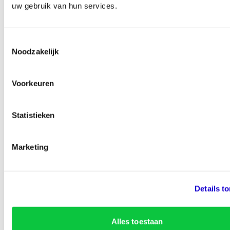
uw gebruik van hun services.
Ben je zo geholpen?
Toestemmingsselectie
Noodzakelijk
Voorkeuren
92% van de bezoekers vinden deze pagina nuttig
Statistieken
Marketing
Details t
Onderdeel van
Identity
Marketing
Alles toestaan