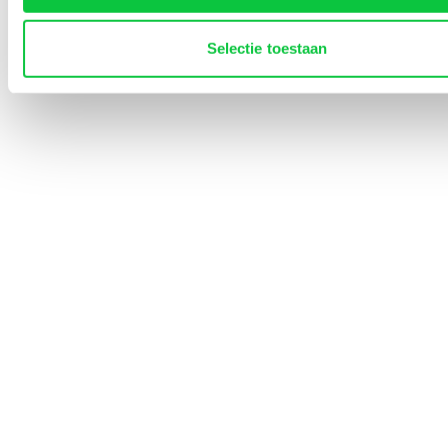
Snel naar
Selectie toestaan
Lined-Up Business
Tarieven
Over ons
Contact
0252 745 080