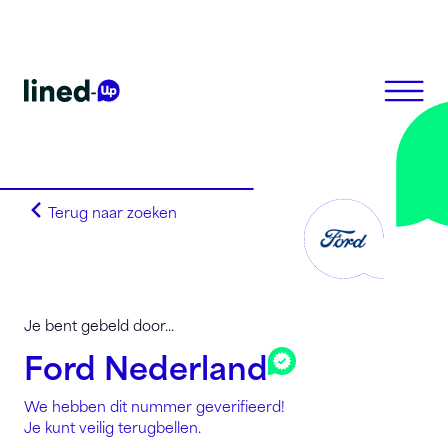
Terug naar zoeken
Homepagina
Zoek op alfabet
Zoek op netnummer
Lined-Up Business
Je bent gebeld door...
Tarieven
Ford Nederland
Stel je vragen
We hebben dit nummer geverifieerd!
Registreren
Je kunt veilig terugbellen.