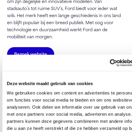
om zijn degelijke en innovatieve modellen. Van
stadsauto’s tot ruime SUV’s, Ford biedt voor ieder wat
wils. Het merk heeft een lange geschiedenis in ons land
en blijft populair bij een breed publiek. Met oog voor
technologie en duurzaamheid werkt Ford aan de
mobiliteit van morgen.
Bezoek website
Ford Nederland
Stroombaan 16
Deze website maakt gebruik van cookies
1181 VX Amestelveen
We gebruiken cookies om content en advertenties te persona
klanten@ford.com
om functies voor social media te bieden en om ons websitev
analyseren. Ook delen we informatie over uw gebruik van on
met onze partners voor social media, adverteren en analyse
Deze pagina is 469 keer bezocht.
partners kunnen deze gegevens combineren met andere info
die u aan ze heeft verstrekt of die ze hebben verzameld op 