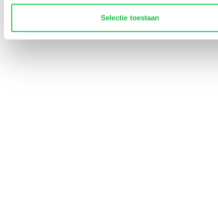
Snel naar
Selectie toestaan
Lined-Up Business
Tarieven
Over ons
Contact
0252 745 080
info@identity-marketing.nl