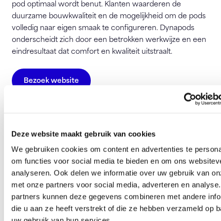
pod optimaal wordt benut. Klanten waarderen de
duurzame bouwkwaliteit en de mogelijkheid om de pods
volledig naar eigen smaak te configureren. Dynapods
onderscheidt zich door een betrokken werkwijze en een
eindresultaat dat comfort en kwaliteit uitstraalt.
Bezoek website
Dynapods
Hollandse Kade 27
1391 JM Abcoude
Deze website maakt gebruik van cookies
We gebruiken cookies om content en advertenties te persona
info@dynapods.nl
om functies voor social media te bieden en om ons websitev
analyseren. Ook delen we informatie over uw gebruik van on
met onze partners voor social media, adverteren en analyse
Deze pagina is 205 keer bezocht.
partners kunnen deze gegevens combineren met andere info
die u aan ze heeft verstrekt of die ze hebben verzameld op 
uw gebruik van hun services.