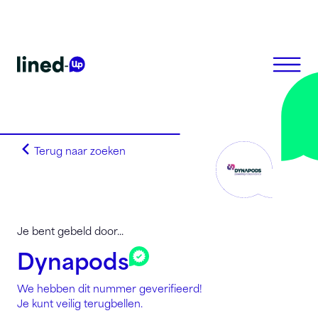
Terug naar zoeken
Homepagina
Zoek op alfabet
Zoek op netnummer
Lined-Up Business
Je bent gebeld door...
Tarieven
Dynapods
Stel je vragen
We hebben dit nummer geverifieerd!
Registreren
Je kunt veilig terugbellen.