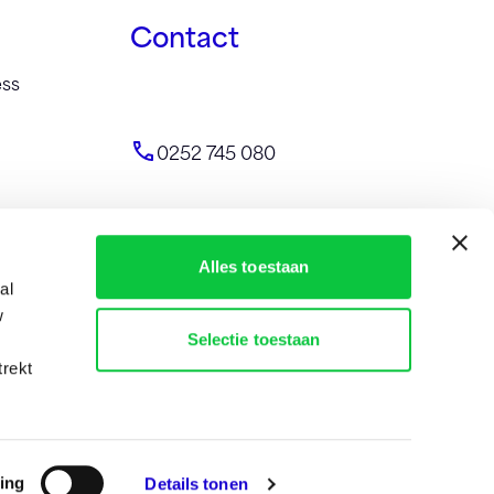
Contact
ess
0252 745 080
Alles toestaan
al
w
info@identity-marketing.nl
Selectie toestaan
trekt
ing
Details tonen