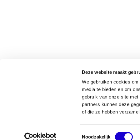
Onderdeel van
Identity Marketing
Deze website maakt gebru
We gebruiken cookies om c
media te bieden en om ons
gebruik van onze site met
partners kunnen deze gege
of die ze hebben verzamel
© 2026 Lined-Up - Alle rechten voorbehouden
Toestemmingsselectie
Algemene voorwaarden
Privacy policy
Cookie beleid
Noodzakelijk