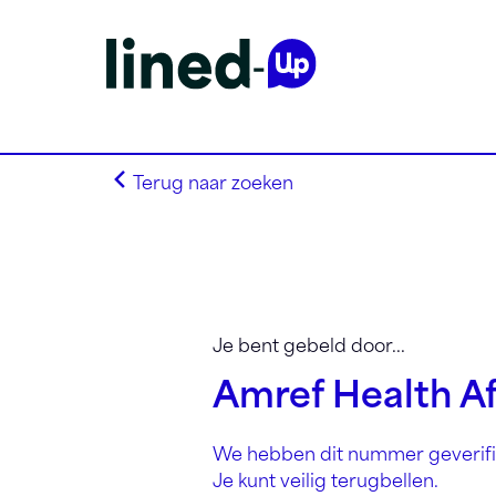
Terug naar zoeken
Homepagina
Zoek op alfabet
Je bent gebeld door...
Zoek op netnummer
Amref Health Af
Lined-Up Business
Tarieven
We hebben dit nummer geverifi
Stel je vragen
Je kunt veilig terugbellen.