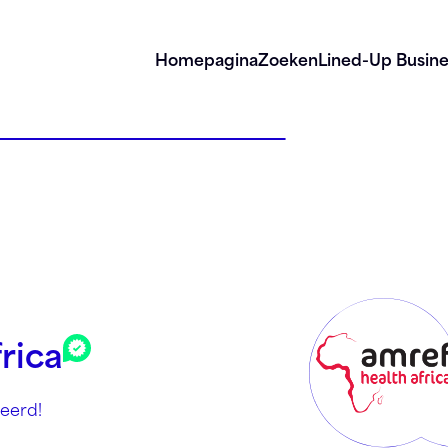
Homepagina
Zoeken
Lined-Up Busine
rica
eerd!