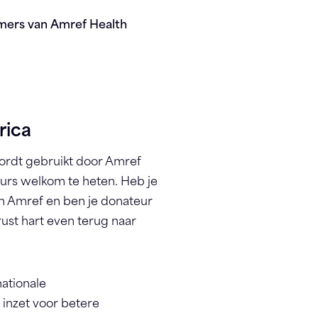
mers van Amref Health
rica
rdt gebruikt door Amref
urs welkom te heten. Heb je
n Amref en ben je donateur
st hart even terug naar
nationale
 inzet voor betere