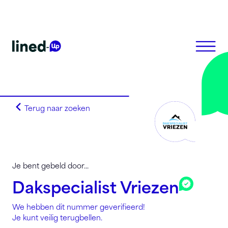
Terug naar zoeken
Homepagina
Zoek op alfabet
Zoek op netnummer
Lined-Up Business
Je bent gebeld door...
Tarieven
Dakspecialist Vriezen
Stel je vragen
We hebben dit nummer geverifieerd!
Registreren
Je kunt veilig terugbellen.