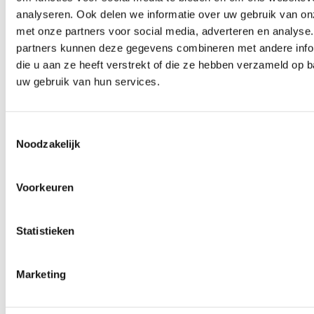
7005 CA Doetinchem
analyseren. Ook delen we informatie over uw gebruik van on
met onze partners voor social media, adverteren en analyse
inspectie@dakspecialist-vriezen.nl
partners kunnen deze gegevens combineren met andere info
die u aan ze heeft verstrekt of die ze hebben verzameld op 
uw gebruik van hun services.
Deze pagina is 361 keer bezocht.
Toestemmingsselectie
Noodzakelijk
Ben je zo geholpen?
Voorkeuren
Statistieken
100% van de bezoekers vinden deze pagina nuttig
Marketing