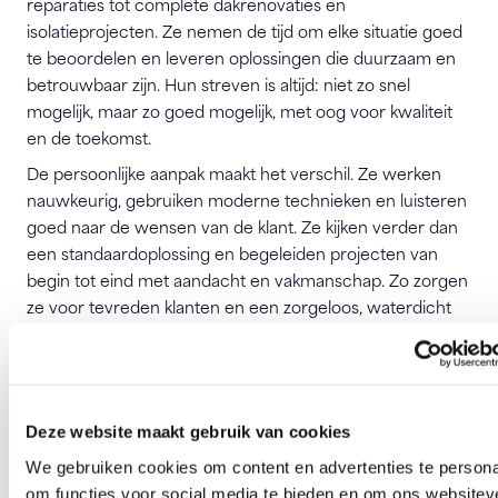
reparaties tot complete dakrenovaties en
isolatieprojecten. Ze nemen de tijd om elke situatie goed
te beoordelen en leveren oplossingen die duurzaam en
betrouwbaar zijn. Hun streven is altijd: niet zo snel
mogelijk, maar zo goed mogelijk, met oog voor kwaliteit
en de toekomst.
De persoonlijke aanpak maakt het verschil. Ze werken
nauwkeurig, gebruiken moderne technieken en luisteren
goed naar de wensen van de klant. Ze kijken verder dan
een standaardoplossing en begeleiden projecten van
begin tot eind met aandacht en vakmanschap. Zo zorgen
ze voor tevreden klanten en een zorgeloos, waterdicht
dak boven je hoofd.
Bezoek website
Deze website maakt gebruik van cookies
Dakspecialist Vriezen
We gebruiken cookies om content en advertenties te persona
Ketelhuis 13B
om functies voor social media te bieden en om ons websitev