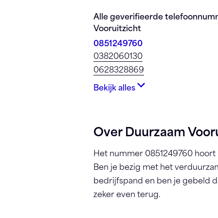
Registreren
Alle geverifieerde telefoonnu
Vooruitzicht
0851249760
0382060130
0628328869
Bekijk alles
Over Duurzaam Vooru
Het nummer 0851249760 hoort b
Ben je bezig met het verduurza
bedrijfspand en ben je gebeld 
zeker even terug.