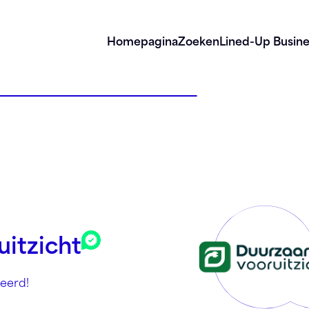
Homepagina
Zoeken
Lined-Up Busine
itzicht
eerd!