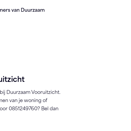
mmers van Duurzaam
itzicht
ij Duurzaam Vooruitzicht.
men van je woning of
door 0851249760? Bel dan