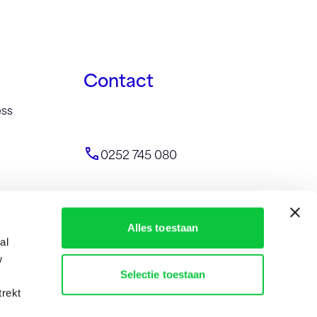
Contact
ess
0252 745 080
Alles toestaan
al
w
info@identity-marketing.nl
Selectie toestaan
trekt