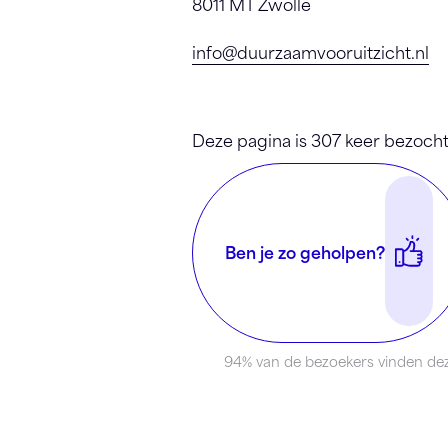
8011 MT Zwolle
info@duurzaamvooruitzicht.nl
Deze pagina is 307 keer bezocht
Ben je zo geholpen?
94% van de bezoekers vinden dez