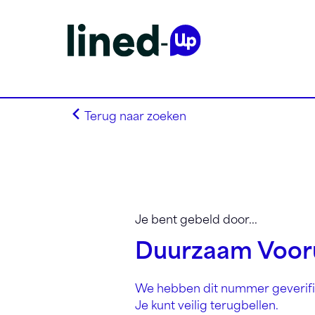
Terug naar zoeken
Homepagina
Zoek op alfabet
Je bent gebeld door...
Zoek op netnummer
Duurzaam Vooru
Lined-Up Business
Tarieven
We hebben dit nummer geverifi
Stel je vragen
Je kunt veilig terugbellen.