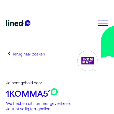
Terug naar zoeken
Homepagina
Zoek op alfabet
Zoek op netnummer
Lined-Up Business
Je bent gebeld door...
Tarieven
1KOMMA5˚
Stel je vragen
We hebben dit nummer geverifieerd!
Registreren
Je kunt veilig terugbellen.