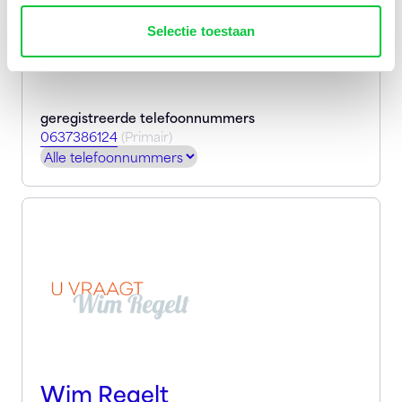
waar klanten langdurig plezier van hebben.
Selectie toestaan
geregistreerde telefoonnummers
0637386124
(Primair)
Wim Regelt