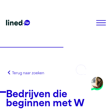
Homepagina
Zoek op alfabet
Zoek op netnummer
Terug naar zoeken
Lined-Up Business
Tarieven
Bedrijven die
Stel je vragen
beginnen met W
Registreren