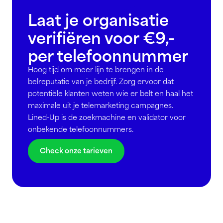
Laat je organisatie
verifiëren
voor €9,-
per telefoonnummer
Hoog tijd om meer lijn te brengen in de
belreputatie van je bedrijf. Zorg ervoor dat
potentiële klanten weten wie er belt en haal het
maximale uit je telemarketing campagnes.
Lined-Up is de zoekmachine en validator voor
onbekende telefoonnummers.
Check onze tarieven