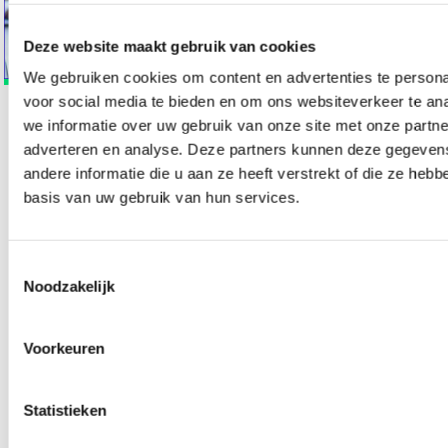
Deze website maakt gebruik van cookies
We gebruiken cookies om content en advertenties te persona
voor social media te bieden en om ons websiteverkeer te an
Bel nooit meer
we informatie over uw gebruik van onze site met onze partne
adverteren en analyse. Deze partners kunnen deze gegeve
onbekend en laat je
andere informatie die u aan ze heeft verstrekt of die ze heb
organisatie verifiëren.
basis van uw gebruik van hun services.
Verhoog het vertrouwen en geloofwaardigheid
onder potentiële klanten. Hierdoor zullen
Toestemmingsselectie
telefoontjes niet langer als onbekend worden
Noodzakelijk
beschouwd, wat de bereikbaarheid en
effectiviteit van je telefonie aanzienlijk verbetert.
Voorkeuren
Statistieken