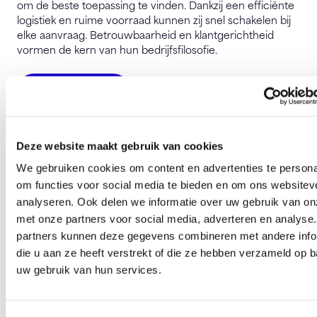
om de beste toepassing te vinden. Dankzij een efficiënte
logistiek en ruime voorraad kunnen zij snel schakelen bij
elke aanvraag. Betrouwbaarheid en klantgerichtheid
vormen de kern van hun bedrijfsfilosofie.
Bezoek website
Nederlandse Zouthandel
Deze website maakt gebruik van cookies
Woudweg 5
3137 KC Vlaardingen
We gebruiken cookies om content en advertenties te persona
om functies voor social media te bieden en om ons websitev
info@nederlandsezouthandel.nl
analyseren. Ook delen we informatie over uw gebruik van on
met onze partners voor social media, adverteren en analyse
partners kunnen deze gegevens combineren met andere info
Deze pagina is 448 keer bezocht.
die u aan ze heeft verstrekt of die ze hebben verzameld op 
uw gebruik van hun services.