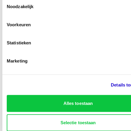
Toestemmingsselectie
Ben je zo geholpen?
Noodzakelijk
Voorkeuren
95% van de bezoekers vinden deze pagina nuttig
Statistieken
Marketing
Details t
Identity Marketing
Alles toestaan
Lined-Up Business
Selectie toestaan
Tarieven