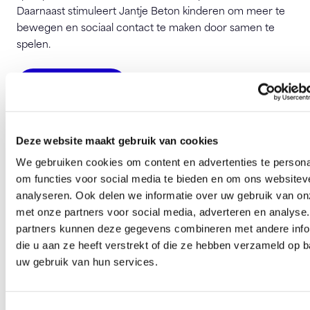
Daarnaast stimuleert Jantje Beton kinderen om meer te
bewegen en sociaal contact te maken door samen te
spelen.
Bezoek website
Jantje Beton
Deze website maakt gebruik van cookies
Arthur van Schendelstraat 550
3511 MH Utrecht
We gebruiken cookies om content en advertenties te persona
om functies voor social media te bieden en om ons websitev
info@jantjebeton.nl
analyseren. Ook delen we informatie over uw gebruik van on
met onze partners voor social media, adverteren en analyse
partners kunnen deze gegevens combineren met andere info
Deze pagina is 270 keer bezocht.
die u aan ze heeft verstrekt of die ze hebben verzameld op 
uw gebruik van hun services.
Toestemmingsselectie