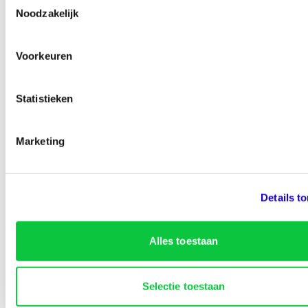
Ben je zo geholpen?
Noodzakelijk
Voorkeuren
100% van de bezoekers vinden deze pagina nuttig
Statistieken
Marketing
Details t
Identity Marketing
Alles toestaan
Lined-Up Business
Selectie toestaan
Tarieven