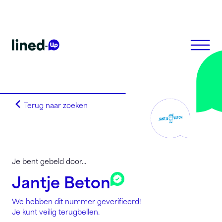
Terug naar zoeken
Homepagina
Search on alphabet
Search on Area Code
Lined-Up Business
Je bent gebeld door...
Tarieven
Jantje Beton
Stel je vragen
We hebben dit nummer geverifieerd!
Registreren
Je kunt veilig terugbellen.