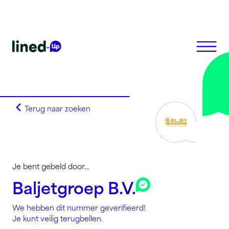
Terug naar zoeken
Homepagina
Search on alphabet
Search on Area Code
Lined-Up Business
Je bent gebeld door...
Tarieven
Baljetgroep B.V.
Stel je vragen
We hebben dit nummer geverifieerd!
Registreren
Je kunt veilig terugbellen.