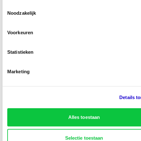
Toestemmingsselectie
Ben je zo geholpen?
Noodzakelijk
Voorkeuren
…% van de bezoekers vinden deze pagina nuttig
Statistieken
Marketing
Details t
Alles toestaan
Identity Marketing
Selectie toestaan
Lined-Up Business