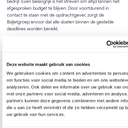
bedrijf. Even belangrijk is het streven om altijd binnen het
afgesproken budget te blijven. Door voortdurend in
contact te staan met de opdrachtgever, zorgt de
Baljetgroep ervoor dat alle doelen binnen de gestelde
deadlines worden bereikt.
Bezoek website
Baljetgroep B.V.
Deze website maakt gebruik van cookies
De Huchtstraat 19
We gebruiken cookies om content en advertenties te persona
1327 EB Almere
om functies voor social media te bieden en om ons websitev
analyseren. Ook delen we informatie over uw gebruik van on
info@baljetgroep.nl
met onze partners voor social media, adverteren en analyse
partners kunnen deze gegevens combineren met andere info
die u aan ze heeft verstrekt of die ze hebben verzameld op 
Deze pagina is 510 keer bezocht.
uw gebruik van hun services.