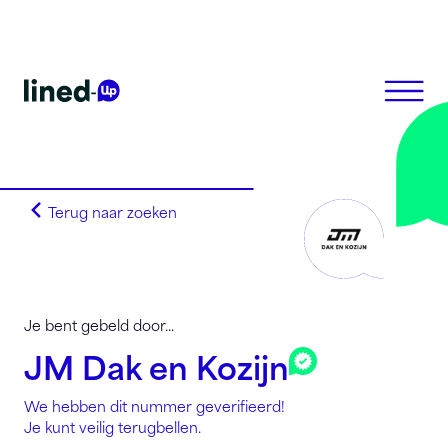
Terug naar zoeken
Homepagina
Search on alphabet
Search on Area Code
Lined-Up Business
Je bent gebeld door...
Tarieven
JM Dak en Kozijn
Stel je vragen
We hebben dit nummer geverifieerd!
Registreren
Je kunt veilig terugbellen.