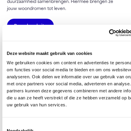
duurzaamheid samenbrengen. Hiermee brengen ze
jouw woondromen tot leven.
Bezoek website
JM Dak en Kozijn
Schaapherderweg 17f
Deze website maakt gebruik van cookies
2988 CK Ridderkerk
We gebruiken cookies om content en advertenties te persona
info@jmdakenkozijn.nl
om functies voor social media te bieden en om ons websitev
analyseren. Ook delen we informatie over uw gebruik van on
met onze partners voor social media, adverteren en analyse
Deze pagina is 449 keer bezocht.
partners kunnen deze gegevens combineren met andere info
die u aan ze heeft verstrekt of die ze hebben verzameld op 
uw gebruik van hun services.
Ben je zo geholpen?
Toestemmingsselectie
Noodzakelijk