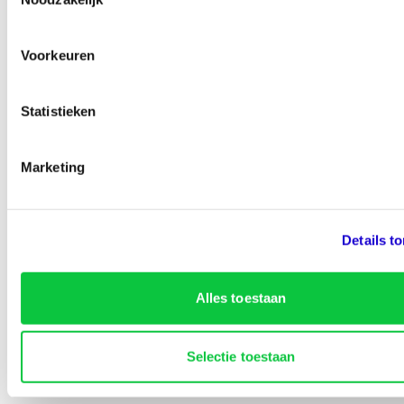
Voorkeuren
…% van de bezoekers vinden deze pagina nuttig
Statistieken
Marketing
Details t
Identity Marketing
Alles toestaan
Lined-Up Business
Selectie toestaan
Tarieven
Over ons