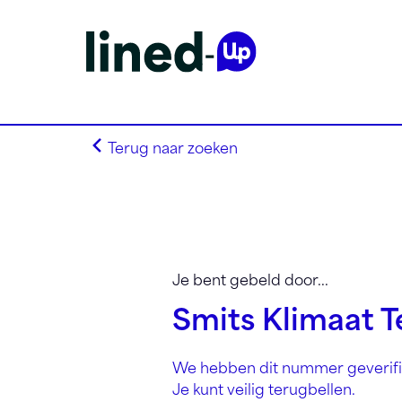
Terug naar zoeken
Homepagina
Search on alphabet
Je bent gebeld door...
Search on Area Code
Smits Klimaat T
Lined-Up Business
Tarieven
We hebben dit nummer geverifi
Stel je vragen
Je kunt veilig terugbellen.