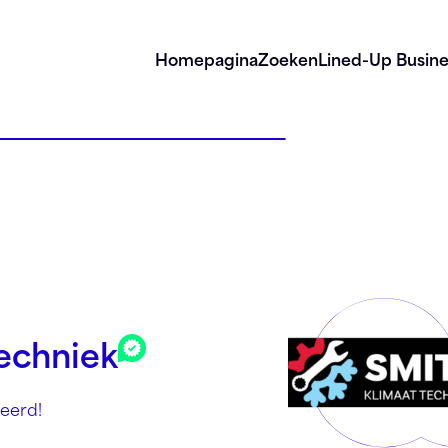
Homepagina
Zoeken
Lined-Up Busine
echniek
eerd!