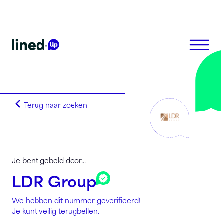
Terug naar zoeken
Homepagina
Search on alphabet
Search on Area Code
Lined-Up Business
Je bent gebeld door...
Tarieven
LDR Group
Stel je vragen
We hebben dit nummer geverifieerd!
Registreren
Je kunt veilig terugbellen.