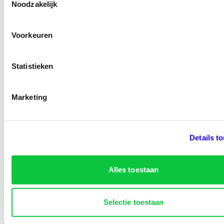
Noodzakelijk
Voorkeuren
…% van de bezoekers vinden deze pagina nuttig
Statistieken
Marketing
Details t
Identity Marketing
Alles toestaan
Lined-Up Business
Selectie toestaan
Tarieven
Over ons