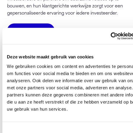
bouwen, en hun klantgerichte werkwijze zorgt voor een
gepersonaliseerde ervaring voor iedere investeerder.
Bezoek website
LDR Group
Jacques Meuwissenweg 26
Deze website maakt gebruik van cookies
2031 AD Haarlem
We gebruiken cookies om content en advertenties te persona
om functies voor social media te bieden en om ons websitev
info@ldrgroup.nl
analyseren. Ook delen we informatie over uw gebruik van on
met onze partners voor social media, adverteren en analyse
partners kunnen deze gegevens combineren met andere info
Deze pagina is 518 keer bezocht.
die u aan ze heeft verstrekt of die ze hebben verzameld op 
uw gebruik van hun services.
Ben je zo geholpen?
Toestemmingsselectie