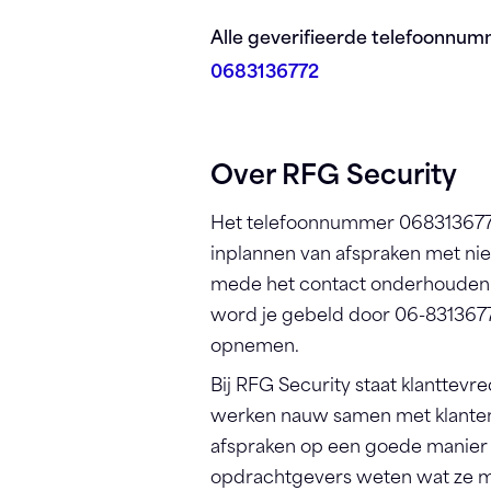
Registreren
Alle geverifieerde telefoonnum
0683136772
Over RFG Security
Het telefoonnummer 0683136772
inplannen van afspraken met ni
mede het contact onderhouden 
word je gebeld door 06-83136772
opnemen.
Bij RFG Security staat klanttevr
werken nauw samen met klanten
afspraken op een goede manie
opdrachtgevers weten wat ze 