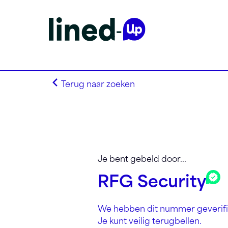
Terug naar zoeken
Homepagina
Search on alphabet
Je bent gebeld door...
Search on Area Code
RFG Security
Lined-Up Business
Tarieven
We hebben dit nummer geverifi
Stel je vragen
Je kunt veilig terugbellen.