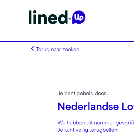
Terug naar zoeken
Homepagina
Search on alphabet
Je bent gebeld door...
Search on Area Code
Nederlandse Lot
Lined-Up Business
Tarieven
We hebben dit nummer geverifi
Stel je vragen
Je kunt veilig terugbellen.