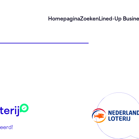
Homepagina
Zoeken
Lined-Up Busine
erij
eerd!