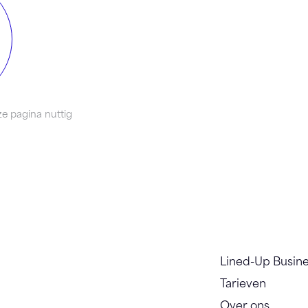
e pagina nuttig
Lined-Up Busin
Tarieven
Over ons