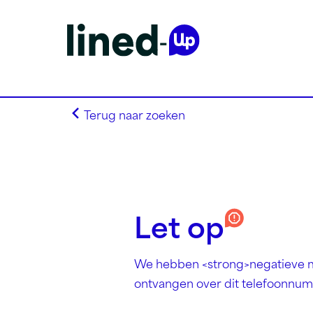
Terug naar zoeken
Homepagina
Let op
Search on alphabet
Search on Area Code
Lined-Up Business
We hebben <strong>negatieve 
Tarieven
ontvangen over dit telefoonnu
Stel je vragen