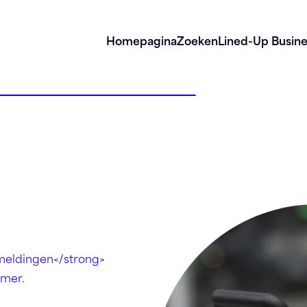
Homepagina
Zoeken
Lined-Up Busine
meldingen</strong>
mmer.