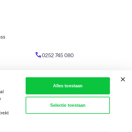
ess
0252 745 080
Alles toestaan
al
w
info@identity-marketing.nl
Selectie toestaan
trekt