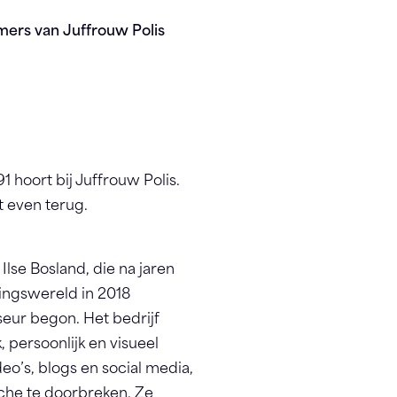
mers van Juffrouw Polis
hoort bij Juffrouw Polis.
t even terug.
Ilse Bosland, die na jaren
ringswereld in 2018
seur begon. Het bedrijf
, persoonlijk en visueel
deo’s, blogs en social media,
che te doorbreken. Ze