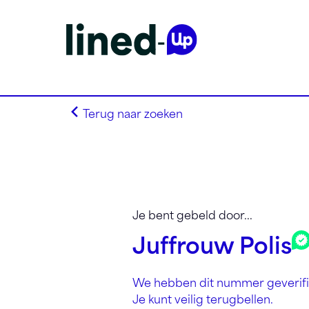
Terug naar zoeken
Homepagina
Search on alphabet
Je bent gebeld door...
Search on Area Code
Juffrouw Polis
Lined-Up Business
Tarieven
We hebben dit nummer geverifi
Stel je vragen
Je kunt veilig terugbellen.