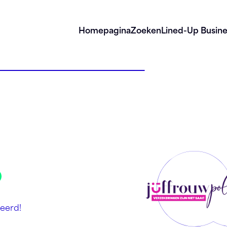
Homepagina
Zoeken
Lined-Up Busine
eerd!