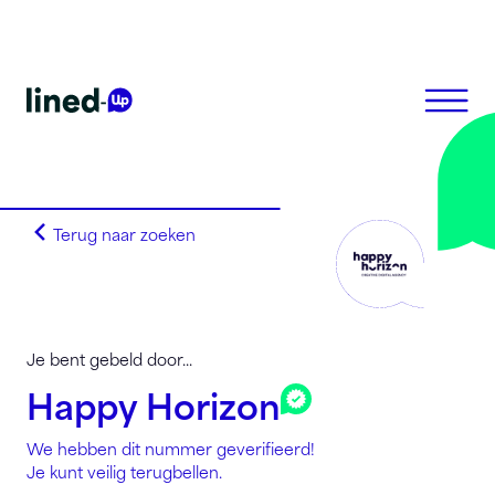
Terug naar zoeken
Homepagina
Search on alphabet
Search on Area Code
Lined-Up Business
Je bent gebeld door...
Tarieven
Happy Horizon
Stel je vragen
We hebben dit nummer geverifieerd!
Registreren
Je kunt veilig terugbellen.